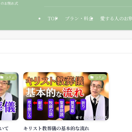
人のお別れ式
TOP
プラン・料金
愛する人のお
コラム
コラム
いて
キリスト教葬儀の基本的な流れ