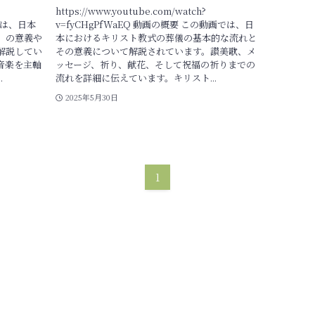
https://www.youtube.com/watch?
動画は、日本
v=fyCHgPfWaEQ 動画の概要 この動画では、日
」の意義や
本におけるキリスト教式の葬儀の基本的な流れと
解説してい
その意義について解説されています。讃美歌、メ
音楽を主軸
ッセージ、祈り、献花、そして祝福の祈りまでの
.
流れを詳細に伝えています。キリスト...
2025年5月30日
1