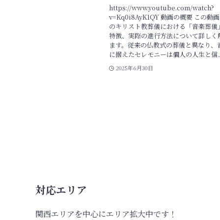
https://www.youtube.com/watch?
v=Kq0i8AyK1QY 動画の概要 この
のキリスト教葬儀における「音楽葬儀
特徴、実際の進行方法について詳しく
ます。従来の仏教式の葬儀と異なり、
に据えたセレモニーは個人の人生と信..
2025年6月30日
対応エリア
関西エリアを中心にエリア拡大中です！